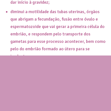
dar início à gravidez;
diminui a motilidade das tubas uterinas, órgãos
que abrigam a fecundação, fusão entre óvulo e
espermatozoide que vai gerar a primeira célula do
embrião, e respondem pelo transporte dos
gametas para esse processo acontecer, bem como
pelo do embrião formado ao útero para se
implantar.
Esse mecanismo de ação é semelhante no
DIU
Mirena
e no
DIU Kyleena
, embora eles se
diferenciem em outros pontos. Veja abaixo:
tamanho: o
DIU Mirena
é maior, tem 32mm de