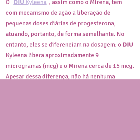
O
DIU
Kyleena
, assim como o Mirena, tem
com mecanismo de ação a liberação de
pequenas doses diárias de progesterona,
atuando, portanto, de forma semelhante. No
entanto, eles se diferenciam na dosagem: o
DIU
Kyleena libera aproximadamente 9
microgramas (mcg) e o Mirena cerca de 15 mcg.
Apesar dessa diferença, não há nenhuma
interferência na ação contraceptiva.
O
DIU
Kyleena geralmente tem uma duração
menor, de 5 anos, depois deve ser substituído.
DIU de cobre