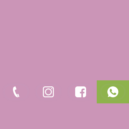
pílula anticoncepcional, o mais popular, os
dispositivos intrauterinos (DIUs), que podem
ser hormonais e não hormonais, como o DIU de
cobre ou o DIU com fio de prata, implantes,
injeções, adesivos, anéis vaginais e os
preservativos de barreira.
Contudo, eles se diferem na forma de
funcionamento e formulação. A pílula, por
exemplo, um anticoncepcional oral hormonal,
pode ser combinada com estrogênio e
progesterona ou só de progesterona
(minipílulas) e deve ser tomada diariamente,
enquanto o DIU e os implantes são métodos